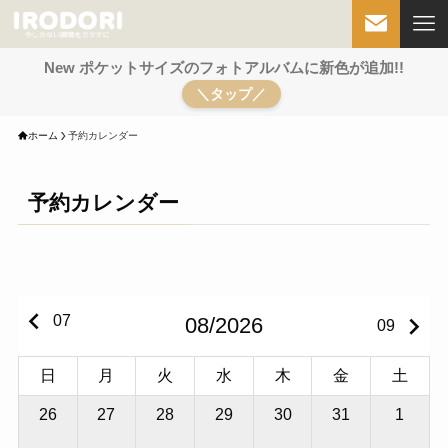
New ポケットサイズのフォトアルバムに新色が追加!!
＼タップ／
ホーム
予約カレンダー
予約カレンダー
keyboard_arrow_left
keyboard_arrow_right
07
08/2026
09
日
月
火
水
木
金
土
26
27
28
29
30
31
1