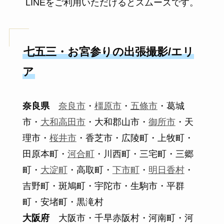
LINEをご利用いただけるとスムーズです。
七五三・お宮参りの出張撮影/エリ
ア
奈良県
奈良市
・
橿原市
・
五條市
・葛城
市・
大和高田市
・大和郡山市・
御所市
・天
理市・
桜井市
・香芝市・広陵町・上牧町・
田原本町・
河合町
・川西町・三宅町・三郷
町・
大淀町
・高取町・
下市町
・
明日香村
・
吉野町・斑鳩町・宇陀市・生駒市・平群
町・安堵町・黒滝村
大阪府
大阪市・千早赤阪村・河南町・河