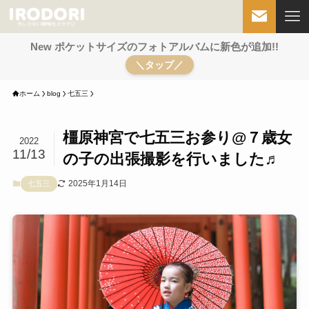
New ポケットサイズのフォトアルバムに新色が追加!!
＼タップ／
ホーム
blog
七五三
橿原神宮で七五三お参り@７歳女
2022
11/13
の子の出張撮影を行いました♬
2025年1月14日
七五三